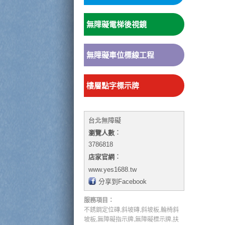
無障礙電梯後視鏡
無障礙車位標線工程
樓層點字標示牌
台北無障礙
：
瀏覽人數
3786818
：
店家官網
www.yes1688.tw
分享到Facebook
服務項目：
,
,
,
不銹鋼定位磚
斜坡磚
斜坡板
輪椅斜
,
,
,
坡板
無障礙指示牌
無障礙標示牌
扶