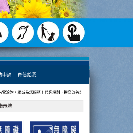
助申請
寄信給我
洽詢，竭誠為您服務！代客規劃、撰寫改善計畫書、送審、出席審查、施工監造、
指示牌