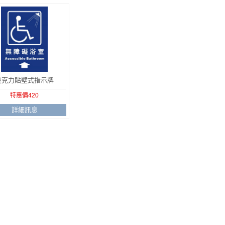
壓克力貼壁式指示牌
特惠價420
詳細訊息