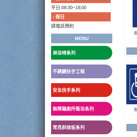
平日:08:30~18:00
› 假日
請電話預約
MENU
淋浴椅系列
不銹鋼扶手工程
安全扶手系列
無障礙廁所衛浴系列
常見斜坡板系列